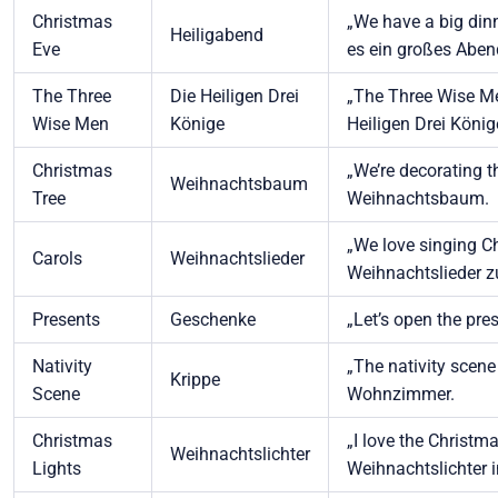
Christmas
„We have a big din
Heiligabend
Eve
es ein großes Aben
The Three
Die Heiligen Drei
„The Three Wise Men
Wise Men
Könige
Heiligen Drei König
Christmas
„We’re decorating 
Weihnachtsbaum
Tree
Weihnachtsbaum.
„We love singing Ch
Carols
Weihnachtslieder
Weihnachtslieder z
Presents
Geschenke
„Let’s open the pre
Nativity
„The nativity scene 
Krippe
Scene
Wohnzimmer.
Christmas
„I love the Christmas
Weihnachtslichter
Lights
Weihnachtslichter i