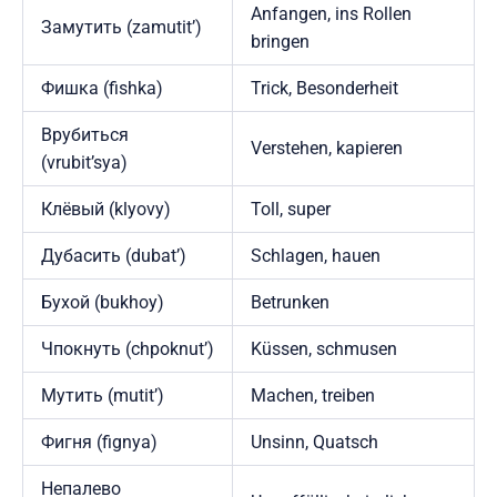
Anfangen, ins Rollen
Замутить (zamutit’)
bringen
Фишка (fishka)
Trick, Besonderheit
Врубиться
Verstehen, kapieren
(vrubit’sya)
Клёвый (klyovy)
Toll, super
Дубасить (dubat’)
Schlagen, hauen
Бухой (bukhoy)
Betrunken
Чпокнуть (chpoknut’)
Küssen, schmusen
Мутить (mutit’)
Machen, treiben
Фигня (fignya)
Unsinn, Quatsch
Непалево