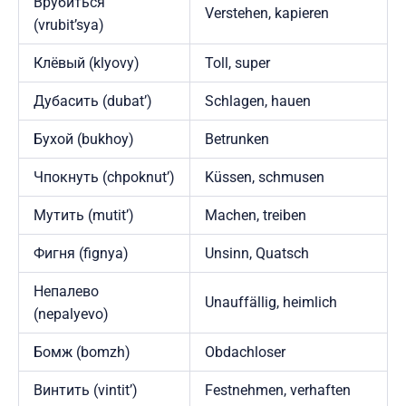
Врубиться
Verstehen, kapieren
(vrubit’sya)
Клёвый (klyovy)
Toll, super
Дубасить (dubat’)
Schlagen, hauen
Бухой (bukhoy)
Betrunken
Чпокнуть (chpoknut’)
Küssen, schmusen
Мутить (mutit’)
Machen, treiben
Фигня (fignya)
Unsinn, Quatsch
Непалево
Unauffällig, heimlich
(nepalyevo)
Бомж (bomzh)
Obdachloser
Винтить (vintit’)
Festnehmen, verhaften