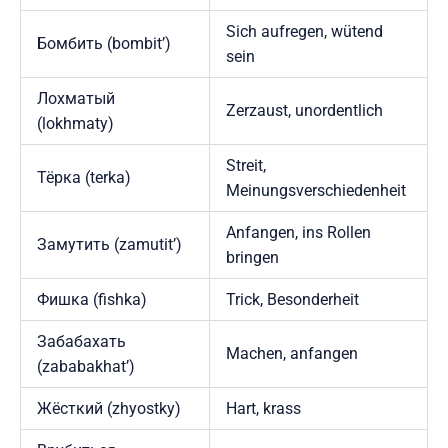
Sich aufregen, wütend
Бомбить (bombit’)
sein
Лохматый
Zerzaust, unordentlich
(lokhmaty)
Streit,
Тёрка (terka)
Meinungsverschiedenheit
Anfangen, ins Rollen
Замутить (zamutit’)
bringen
Фишка (fishka)
Trick, Besonderheit
Забабахать
Machen, anfangen
(zababakhat’)
Жёсткий (zhyostky)
Hart, krass