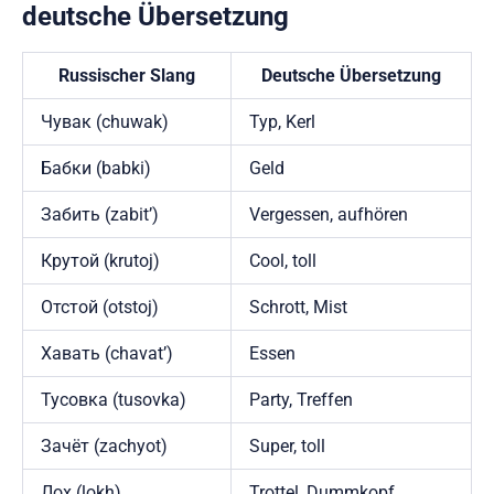
deutsche Übersetzung
Russischer Slang
Deutsche Übersetzung
Чувак (chuwak)
Typ, Kerl
Бабки (babki)
Geld
Забить (zabit’)
Vergessen, aufhören
Крутой (krutoj)
Cool, toll
Отстой (otstoj)
Schrott, Mist
Хавать (chavat’)
Essen
Тусовка (tusovka)
Party, Treffen
Зачёт (zachyot)
Super, toll
Лох (lokh)
Trottel, Dummkopf