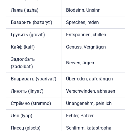
Лажа (lazha)
Blödsinn, Unsinn
Базарить (bazaryt’)
Sprechen, reden
Грувить (gruvit’)
Entspannen, chillen
Кайф (kaif)
Genuss, Vergnügen
Задолбать
Nerven, ärgern
(zadolbat’)
Впаривать (vparivat’)
Überreden, aufdrängen
Линять (linyat’)
Verschwinden, abhauen
Стрёмно (stremno)
Unangenehm, peinlich
Ляп (lyap)
Fehler, Patzer
Писец (pisets)
Schlimm, katastrophal