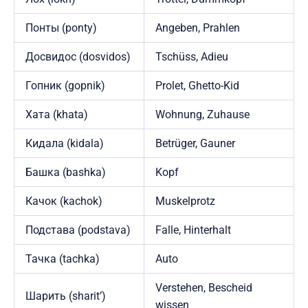
Понты (ponty)
Angeben, Prahlen
Досвидос (dosvidos)
Tschüss, Adieu
Гопник (gopnik)
Prolet, Ghetto-Kid
Хата (khata)
Wohnung, Zuhause
Кидала (kidala)
Betrüger, Gauner
Башка (bashka)
Kopf
Качок (kachok)
Muskelprotz
Подстава (podstava)
Falle, Hinterhalt
Тачка (tachka)
Auto
Verstehen, Bescheid
Шарить (sharit’)
wissen