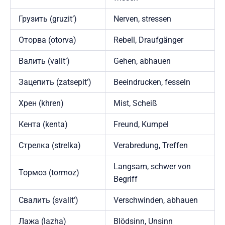
Грузить (gruzit’)
Nerven, stressen
Оторва (otorva)
Rebell, Draufgänger
Валить (valit’)
Gehen, abhauen
Зацепить (zatsepit’)
Beeindrucken, fesseln
Хрен (khren)
Mist, Scheiß
Кента (kenta)
Freund, Kumpel
Стрелка (strelka)
Verabredung, Treffen
Langsam, schwer von
Тормоз (tormoz)
Begriff
Свалить (svalit’)
Verschwinden, abhauen
Лажа (lazha)
Blödsinn, Unsinn