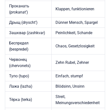
Проканать
Klappen, funktionieren
(prokanat’)
Дрыщ (dryscht’)
Dünner Mensch, Spargel
Зашквар (zashkvar)
Peinlichkeit, Schande
Беспредел
Chaos, Gesetzlosigkeit
(bespredel)
Червонец
Zehn Rubel, Zehner
(chervonets)
Тупо (tupo)
Einfach, stumpf
Лажа (lazha)
Blödsinn, Unsinn
Streit,
Тёрка (terka)
Meinungsverschiedenheit