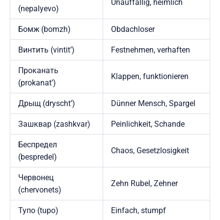
Unauffällig, heimlich
(nepalyevo)
Бомж (bomzh)
Obdachloser
Винтить (vintit’)
Festnehmen, verhaften
Проканать
Klappen, funktionieren
(prokanat’)
Дрыщ (dryscht’)
Dünner Mensch, Spargel
Зашквар (zashkvar)
Peinlichkeit, Schande
Беспредел
Chaos, Gesetzlosigkeit
(bespredel)
Червонец
Zehn Rubel, Zehner
(chervonets)
Тупо (tupo)
Einfach, stumpf