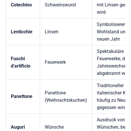
Cotechino
Schweinswurst
mit Linsen gege
wird
Symbolisieren
Lenticchie
Linsen
Wohlstand und 
neuen Jahr
Spektakuläre
Fuochi
Feuerwerke, die
Feuerwerk
d'artificio
Jahreswechsel
abgebrannt wer
Traditioneller
Panettone
italienischer Kuc
Panettone
(Weihnachtskuchen)
häufig zu Neuja
gegessen wird
Ausdruck von gu
Auguri
Wünsche
Wünschen, beso