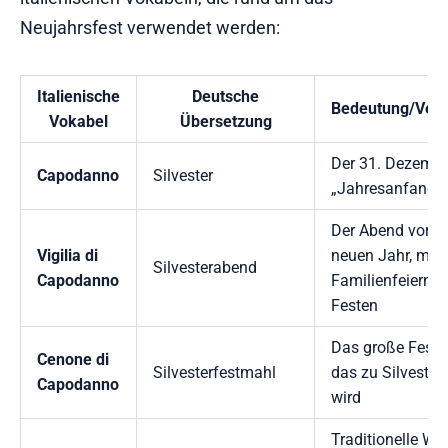
Neujahrsfest verwendet werden:
Italienische
Deutsche
Bedeutung/Ver
Vokabel
Übersetzung
Der 31. Dezember
Capodanno
Silvester
„Jahresanfang“
Der Abend vor 
Vigilia di
neuen Jahr, mit
Silvesterabend
Capodanno
Familienfeiern 
Festen
Das große Festm
Cenone di
Silvesterfestmahl
das zu Silvester 
Capodanno
wird
Traditionelle Wur