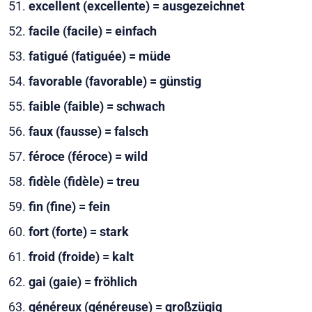
excellent (excellente) = ausgezeichnet
facile (facile) = einfach
fatigué (fatiguée) = müde
favorable (favorable) = günstig
faible (faible) = schwach
faux (fausse) = falsch
féroce (féroce) = wild
fidèle (fidèle) = treu
fin (fine) = fein
fort (forte) = stark
froid (froide) = kalt
gai (gaie) = fröhlich
généreux (généreuse) = großzügig