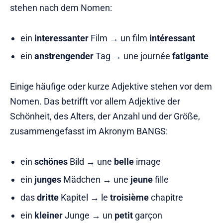
stehen nach dem Nomen:
ein
interessanter
Film → un film
intéressant
ein
anstrengender
Tag → une journée
fatigante
Einige häufige oder kurze Adjektive stehen vor dem
Nomen. Das betrifft vor allem Adjektive der
Schönheit, des Alters, der Anzahl und der Größe,
zusammengefasst im Akronym BANGS:
ein
schönes
Bild → une
belle
image
ein
junges
Mädchen → une
jeune
fille
das
dritte
Kapitel → le
troisième
chapitre
ein
kleiner
Junge → un
petit
garçon