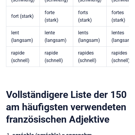
forte
forts
fortes
fort (stark)
(stark)
(stark)
(stark)
lent
lente
lents
lentes
(langsam)
(langsam)
(langsam)
(langsam)
rapide
rapide
rapides
rapides
(schnell)
(schnell)
(schnell)
(schnell)
Vollständigere Liste der 150
am häufigsten verwendeten
französischen Adjektive