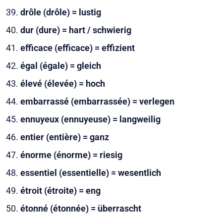
drôle (drôle) = lustig
dur (dure) = hart / schwierig
efficace (efficace) = effizient
égal (égale) = gleich
élevé (élevée) = hoch
embarrassé (embarrassée) = verlegen
ennuyeux (ennuyeuse) = langweilig
entier (entière) = ganz
énorme (énorme) = riesig
essentiel (essentielle) = wesentlich
étroit (étroite) = eng
étonné (étonnée) = überrascht