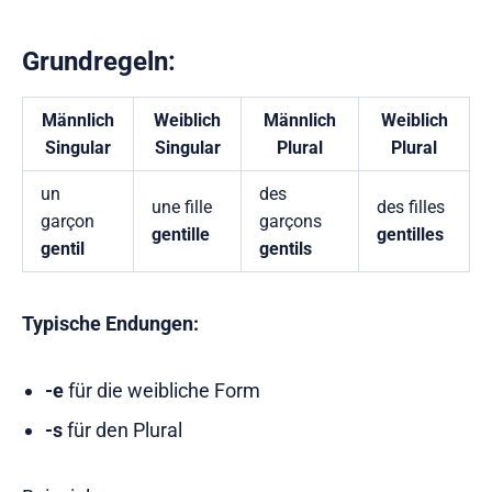
Grundregeln:
Männlich
Weiblich
Männlich
Weiblich
Singular
Singular
Plural
Plural
un
des
une fille
des filles
garçon
garçons
gentille
gentilles
gentil
gentils
Typische Endungen:
-e
für die weibliche Form
-s
für den Plural