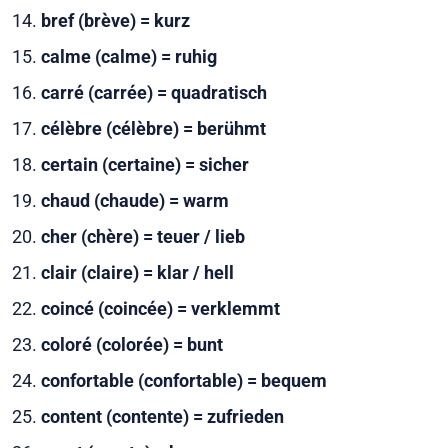
bref (brève) = kurz
calme (calme) = ruhig
carré (carrée) = quadratisch
célèbre (célèbre) = berühmt
certain (certaine) = sicher
chaud (chaude) = warm
cher (chère) = teuer / lieb
clair (claire) = klar / hell
coincé (coincée) = verklemmt
coloré (colorée) = bunt
confortable (confortable) = bequem
content (contente) = zufrieden