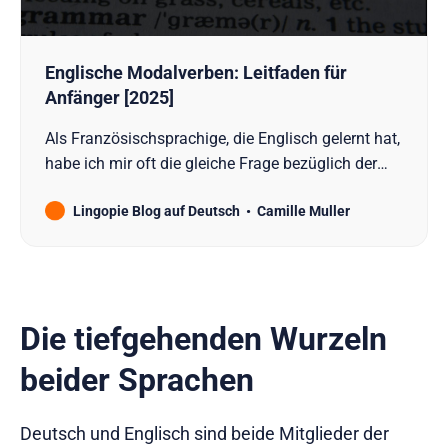
Englische Modalverben: Leitfaden für
Anfänger [2025]
Als Französischsprachige, die Englisch gelernt hat,
habe ich mir oft die gleiche Frage bezüglich der
Modalverben gestellt. Zumal auch das Deutsche
Lingopie Blog auf Deutsch
Camille Muller
seine eigenen Modalverben hat (wie können,
müssen, sollen), aber ihre Verwendung und ihre
Regeln sind anders. Deshalb ist es entscheidend,
die Nuancen im Englischen zu verstehen, auch
wenn man
Die tiefgehenden Wurzeln
beider Sprachen
Deutsch und Englisch sind beide Mitglieder der