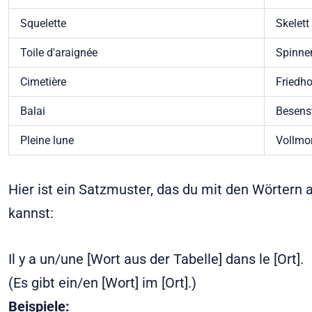
Squelette
Skelett
Toile d'araignée
Spinne
Cimetière
Friedho
Balai
Besenst
Pleine lune
Vollmo
Hier ist ein Satzmuster, das du mit den Wörtern 
kannst:
Il y a un/une [Wort aus der Tabelle] dans le [Ort].
(Es gibt ein/en [Wort] im [Ort].)
Beispiele: