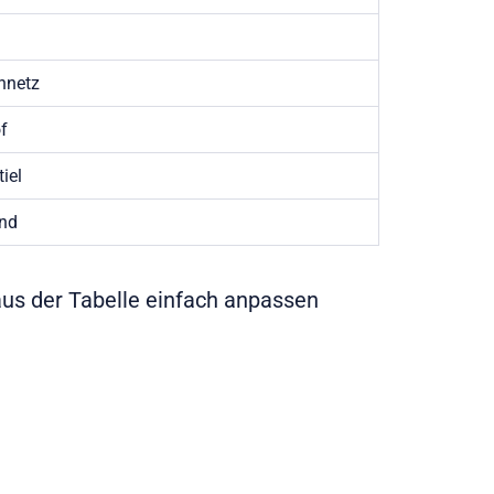
nnetz
f
iel
nd
aus der Tabelle einfach anpassen